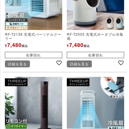
RF-T2136 充電式パーソナルクー
RF-T2005 充電式ポータブル冷風
ラー
扇
7,480
7,480
¥
¥
税込
税込
在庫切れ
在庫切れ
詳細を見る
詳細を見る