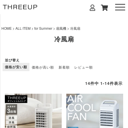
HOME
ALL ITEM
for Summer
扇風機
冷風扇
冷風扇
並び替え
価格が安い順
価格が高い順
新着順
レビュー順
14
件中
1
-
14
件表示