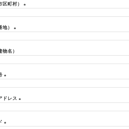
市区町村）
須
)
(
必
番地）
須
(
)
必
建物名）
須
)
号
(
必
アドレス
須
(
)
必
ド
須