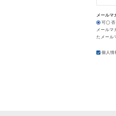
メールマ
可
否
メールマ
たメール
個人情