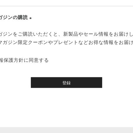
(
)
必
ガジンの購読
須
(
)
ガジンをご購読いただくと、新製品やセール情報をお届け
必
マガジン限定クーポンやプレゼントなどお得な情報をお届
須
)
報保護方針
に同意する
登録