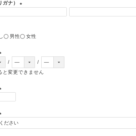
リガナ）
(
必
須
し
男性
女性
)
(
必
ると変更できません
須
)
(
必
須
(
)
必