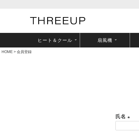
ヒート＆クール
扇風機
HOME
会員登録
氏名
(
必