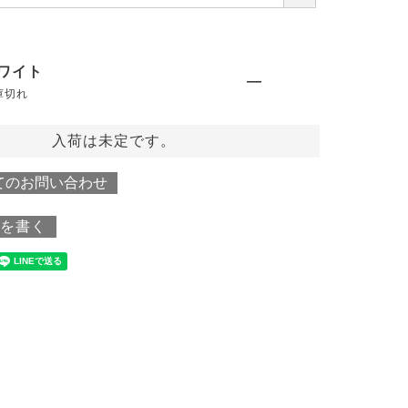
必
須
)
ワイト
—
庫切れ
入荷は未定です。
てのお問い合わせ
を書く