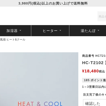
3,980円(税込)以上のお買い上げで送料無料
加湿器
ヒーター
湯たんぽ
温冷風扇 ヒート&クール
商品番号
HCT21
HC-T21
18,480
¥
税込
185
ポイント進
1～3営業日以内
注文完了後のキ