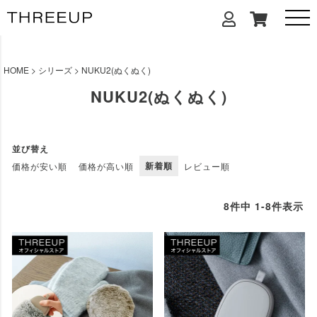
HOME
シリーズ
NUKU2(ぬくぬく)
NUKU2(ぬくぬく)
並び替え
新着順
価格が安い順
価格が高い順
レビュー順
8
件中
1
-
8
件表示