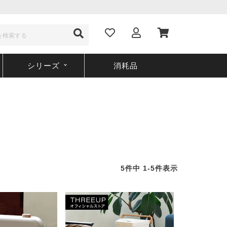
シリーズ
消耗品
5
件中
1
-
5
件表示