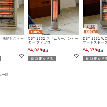
首振り機能付ストー
CBT-2532 スリムカーボンヒー
DST-2531 W
ター フィガロ
マートストー
4,928
4,378
¥
¥
税込
税込
詳細を見る
詳細を見
ュー順