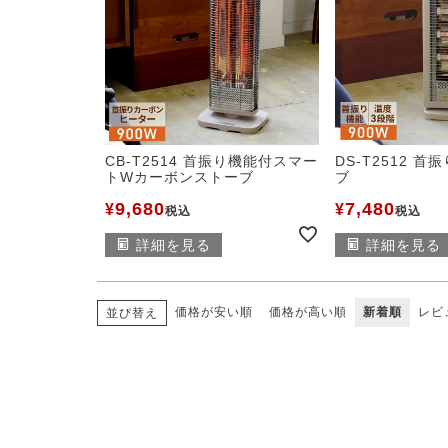
CB-T2514 首振り機能付スマー
DS-T2512 
トWカーボンストーブ
ブ
9,680
7,480
¥
¥
税込
税込
詳細を見る
詳細を見る
価格が安い順
価格が高い順
新着順
レビ
並び替え