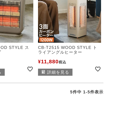
OOD STYLE ス
CB-T2515 WOOD STYLE ト
ブ
ライアングルヒーター
11,880
¥
税込
る
詳細を見る
5
件中
1
-
5
件表示