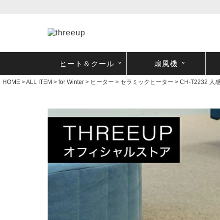
ヒート＆クール
扇風機
HOME
ALL ITEM
for Winter
ヒーター
セラミックヒーター
CH-T2232