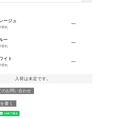
必
須
)
レージュ
—
庫切れ
ルー
—
庫切れ
ワイト
—
庫切れ
入荷は未定です。
てのお問い合わせ
を書く