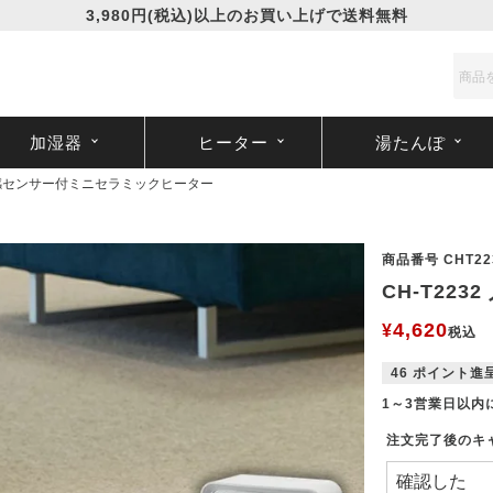
3,980円(税込)以上のお買い上げで送料無料
加湿器
ヒーター
湯たんぽ
 人感センサー付ミニセラミックヒーター
商品番号
CHT22
CH-T22
4,620
¥
税込
46
ポイント進
1～3営業日以内
注文完了後のキ