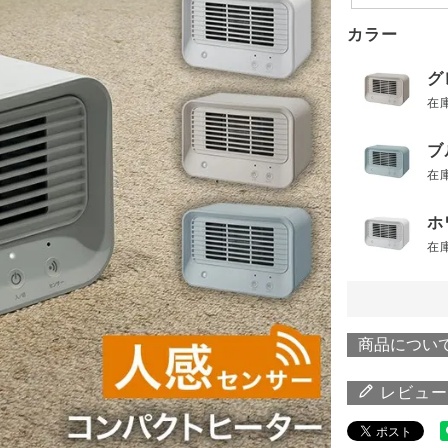
カラー
グ
在
ブ
在
ホ
在
商品につい
レビュー