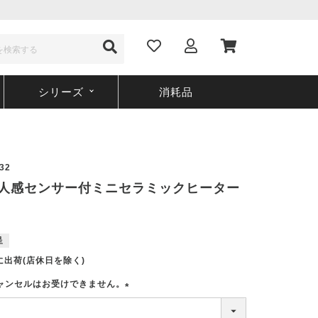
シリーズ
消耗品
32
32 人感センサー付ミニセラミックヒーター
呈
に出荷(店休日を除く)
ャンセルはお受けできません。
(