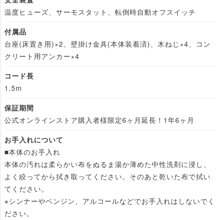
温度ヒューズ、サーモスタット、転倒時自動オフスイッチ
付属品
台座(床置き用)×2、壁掛け金具(本体装着済)、木ねじ×4、コン
クリート用アンカー×4
コード長
1.5m
保証期間
公式オンラインストア購入者様限定6ヶ月延長！1年6ヶ月
お手入れについて
■本体のお手入れ
本体の汚れは柔らかい布をぬるま湯か薄めた中性洗剤に浸し、
よく絞ってから拭き取ってください。そのあと乾いた布で拭い
てください。
※シンナーやベンジン、アルコールなどでお手入れはしないでく
ださい。