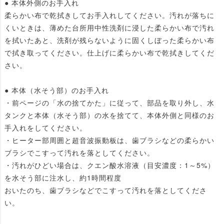
● 本体外側のお手入れ
柔らかい布で乾拭きしてお手入れしてください。汚れが落ちに
くいときは、薄めた台所用中性洗剤に浸した柔らかい布で汚れ
を拭いたあと、洗剤が残らないように固くしぼった柔らかい布
で拭き取ってください。仕上げに柔らかい布で乾拭きしてくだ
さい。
● 本体（水そう部）のお手入れ
・前ページの「水の捨てかた」に従って、部品を取り外し、水
タンクと本体（水そう部）の水を捨てて、本体外側と同様のお
手入れをしてください。
・ヒーター部周囲と超音波振動板は、歯ブラシなどの柔らかい
ブラシでこすって汚れを落としてください。
・汚れがひどい場合は、クエン酸水溶液（目安濃度：1～5%）
を水そう部に注水し、約1時間程度
おいたのち、歯ブラシなどでこすって汚れを落としてくださ
い。