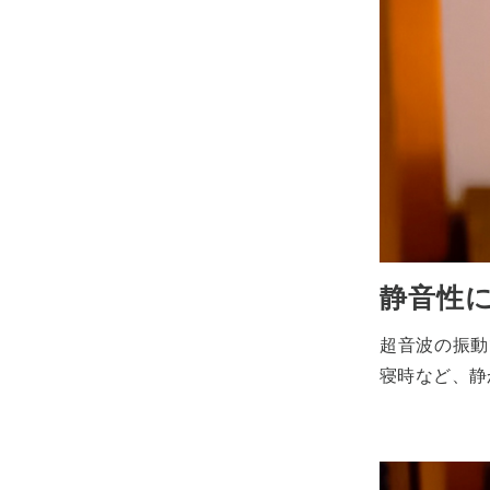
静音性
超音波の振動
寝時など、静