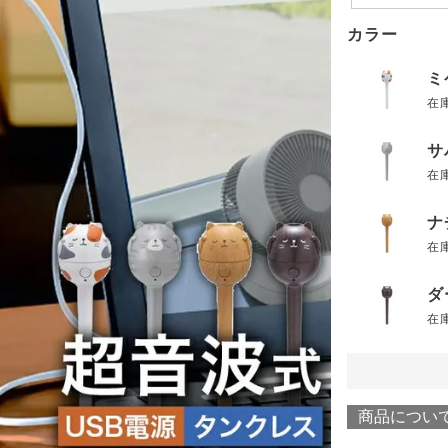
カラー
ミ
在
サ
在
ナ
在
ダ
在
商品につい