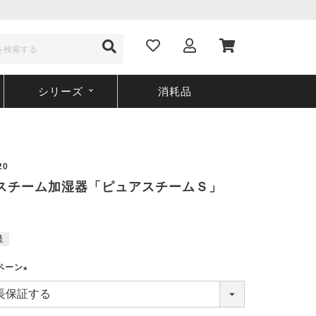
シリーズ
消耗品
20
20 スチーム加湿器「ピュアスチームＳ」
呈
ペーン
(
必