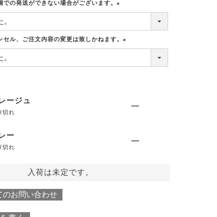
須
梱での発送ができない場合がございます。
)
(
必
須
ンセル、ご注文内容の変更は致しかねます。
)
(
必
須
)
レージュ
—
庫切れ
レー
—
庫切れ
入荷は未定です。
てのお問い合わせ