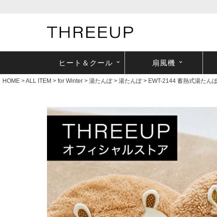
ヒート＆クール
扇風機
HOME
ALL ITEM
for Winter
湯たんぽ
湯たんぽ
EWT-2144 蓄熱式湯たんぽ