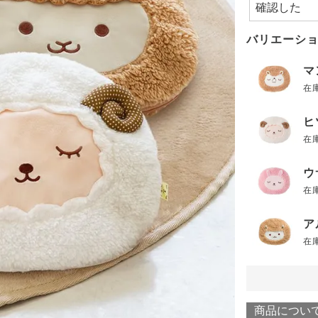
バリエーシ
マ
在
ヒ
在
ウ
在
ア
在
商品につい