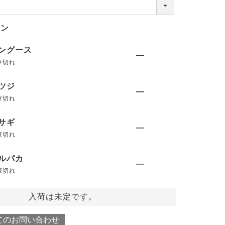
(
必
須
ョン
)
ングース
—
庫切れ
ツジ
—
庫切れ
サギ
—
庫切れ
ルパカ
—
庫切れ
入荷は未定です。
てのお問い合わせ