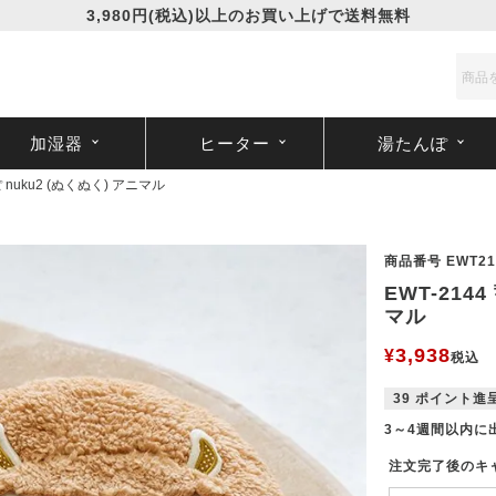
3,980円(税込)以上のお買い上げで送料無料
加湿器
ヒーター
湯たんぽ
 nuku2 (ぬくぬく) アニマル
商品番号
EWT21
EWT-214
マル
3,938
¥
税込
39
ポイント進
3～4週間以内に
注文完了後のキ