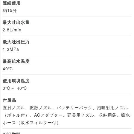
連続使用
約15分
最大吐出水量
2.8L/min
最大吐出圧力
1.2MPa
最高給水温度
40℃
使用環境温度
0℃～ 40℃
付属品
直射ノズル、拡散ノズル、バッテリーパック、泡噴射用ノズル
（ボトル付）、ACアダプター、延長用ノズル、収納用袋、吸水
ホース（吸水フィルター付）