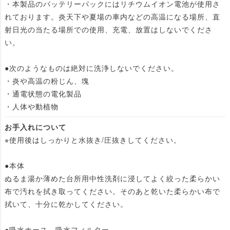
・本製品のバッテリーパックにはリチウムイオン電池が使用さ
れております。炎天下や夏場の車内などの高温になる場所、直
射日光の当たる場所での使用、充電、放置はしないでくださ
い。
●次のようなものは絶対に洗浄しないでください。
・炎や高温の粉じん、塊
・通電状態の電化製品
・人体や動植物
お手入れについて
※使用後はしっかりと水抜き/圧抜きしてください。
●本体
ぬるま湯か薄めた台所用中性洗剤に浸してよく絞った柔らかい
布で汚れを拭き取ってください。そのあと乾いた柔らかい布で
拭いて、十分に乾かしてください。
●吸水ホース、吸水フィルター