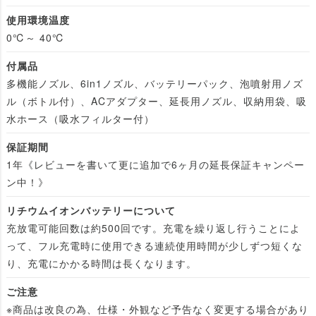
使用環境温度
0℃～ 40℃
付属品
多機能ノズル、6in1ノズル、バッテリーパック、泡噴射用ノズ
ル（ボトル付）、ACアダプター、延長用ノズル、収納用袋、吸
水ホース（吸水フィルター付）
保証期間
1年《レビューを書いて更に追加で6ヶ月の延長保証キャンペー
ン中！》
リチウムイオンバッテリーについて
充放電可能回数は約500回です。充電を繰り返し行うことによ
って、フル充電時に使用できる連続使用時間が少しずつ短くな
り、充電にかかる時間は長くなります。
ご注意
※商品は改良の為、仕様・外観など予告なく変更する場合があり