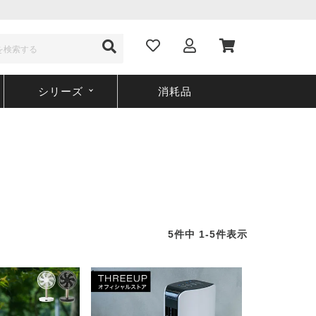
シリーズ
消耗品
5
件中
1
-
5
件表示