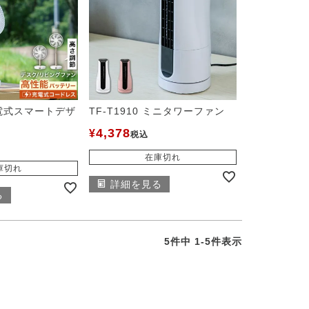
 充電式スマートデザ
TF-T1910 ミニタワーファン
4,378
¥
税込
在庫切れ
庫切れ
詳細を見る
る
5
件中
1
-
5
件表示