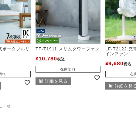
充電式ポータブルリ
TF-T1911 スリムタワーファン
LF-T2122
インファン
10,780
¥
税込
9,680
¥
税込
在庫切れ
切れ
在
詳細を見る
詳細を見
ュー順