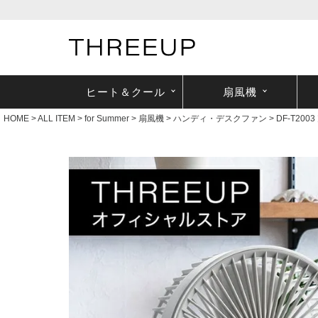
ヒート＆クール
扇風機
HOME
ALL ITEM
for Summer
扇風機
ハンディ・デスクファン
DF-T20