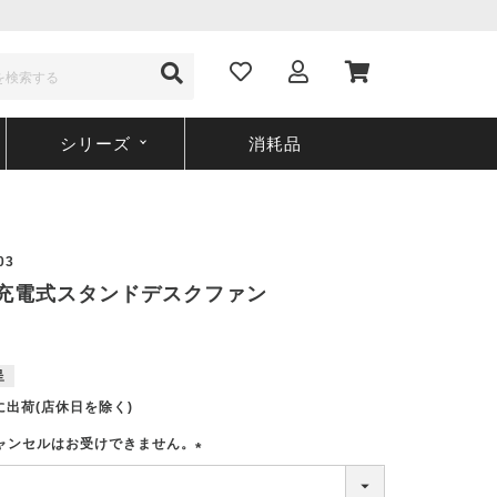
シリーズ
消耗品
03
03 充電式スタンドデスクファン
呈
に出荷(店休日を除く)
ャンセルはお受けできません。
(