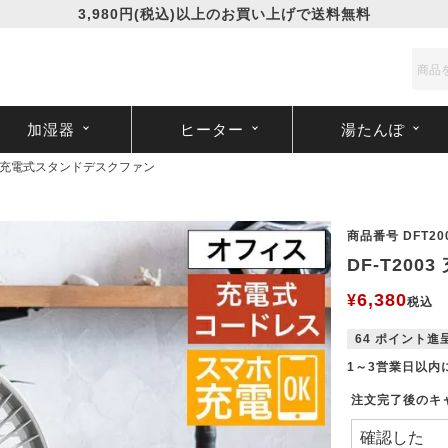
3,980円(税込)以上のお買い上げで送料無料
加湿器
ヒーター
湯たんぽ
03 充電式スタンドデスクファン
商品番号
DFT20
DF-T20
6,380
¥
税込
64
ポイント進
1～3営業日以内
注文完了後のキ