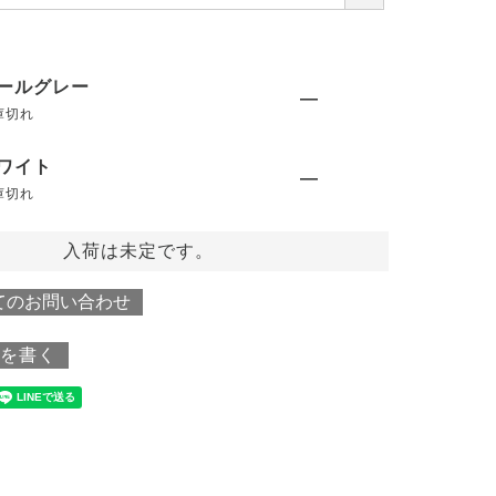
必
須
)
ールグレー
—
庫切れ
ワイト
—
庫切れ
入荷は未定です。
てのお問い合わせ
を書く