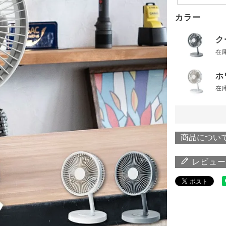
カラー
ク
在
ホ
在
商品につい
レビュー