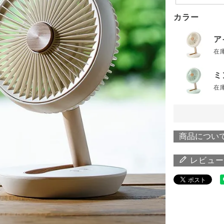
カラー
ア
在
ミ
在
商品につい
レビュー