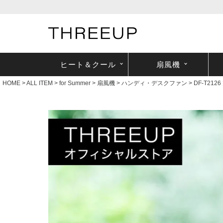
ヒート＆クール
扇風機
HOME
ALL ITEM
for Summer
扇風機
ハンディ・デスクファン
DF-T2