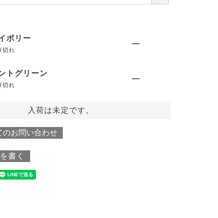
必
須
)
イボリー
—
庫切れ
ントグリーン
—
庫切れ
入荷は未定です。
てのお問い合わせ
を書く