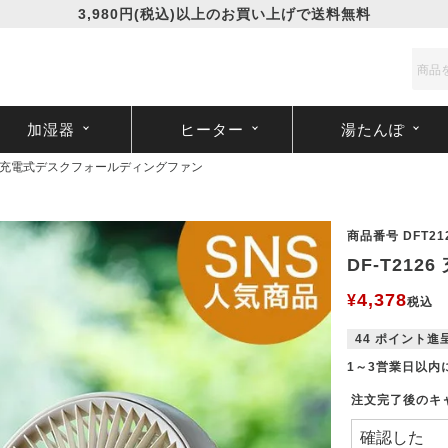
3,980円(税込)以上のお買い上げで送料無料
加湿器
ヒーター
湯たんぽ
126 充電式デスクフォールディングファン
商品番号
DFT21
DF-T21
4,378
¥
税込
44
ポイント進
1～3営業日以内
注文完了後のキ