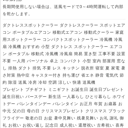
長期間使用しない場合は、送風モードで3～4時間運転して内部
を乾かします。
ダクトレススポットクーラー ダクトレスクーラー スポットエア
コン ポータブルエアコン 移動式エアコン 移動式クーラー 家庭
用スポットクーラー コンパクトスポットクーラー 冷風機 冷風
扇 冷風機 おすすめ 小型 ダクトレス スポットクーラー エアコ
ン ポータブル 移動式 冷風機 冷風扇 簡易 置き型 工事不要 設置
不要 一人用 パーソナル 卓上 コンパクト 小型 室内 部屋用 窓な
し 排熱 ダクト 排気 不要 レス キッチン 脱衣所 寝室 夏 家電 暑
さ対策 熱中症 キャスター付き 持ち運び 省エネ 静音 電気代 節
約 除湿 送風 冷房 冷却 空調 涼しい 快適 送風機
プレゼント プチギフト ミニギフト お誕生日 誕生日プレゼント
誕生日祝い バースデー 新生活 一人暮らし ひとり暮らし ホワイ
トデー バレンタインデー バレンタイン お正月 年賀 お歳暮 お
中元 父の日 母の日 クリスマスプレゼント クリスマス ブラック
フライデー 敬老の日 お盆 暑中見舞い 残暑見舞い お礼 謝礼 御
礼 お祝い お祝い返し 記念日 成人祝い 還暦祝い 古希祝い 喜寿