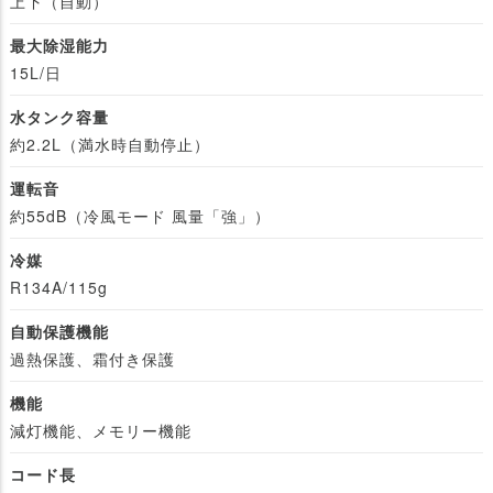
上下（自動）
最大除湿能力
15L/日
水タンク容量
約2.2L（満水時自動停止）
運転音
約55dB（冷風モード 風量「強」）
冷媒
R134A/115g
自動保護機能
過熱保護、霜付き保護
機能
減灯機能、メモリー機能
コード長