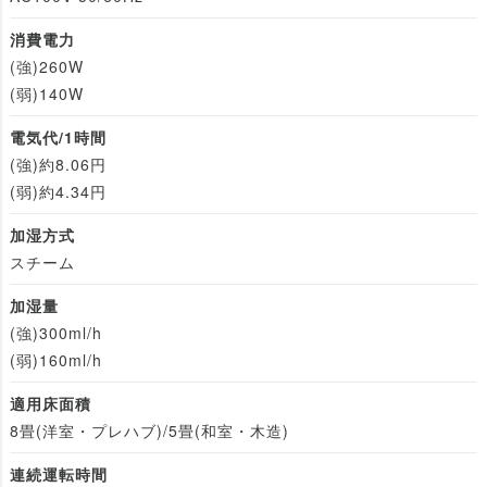
消費電力
(強)260W
(弱)140W
電気代/1時間
(強)約8.06円
(弱)約4.34円
加湿方式
スチーム
加湿量
(強)300ml/h
(弱)160ml/h
適用床面積
8畳(洋室・プレハブ)/5畳(和室・木造)
連続運転時間