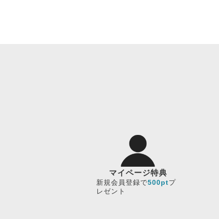
マイページ特典
新規会員登録で
500pt
プ
レゼント