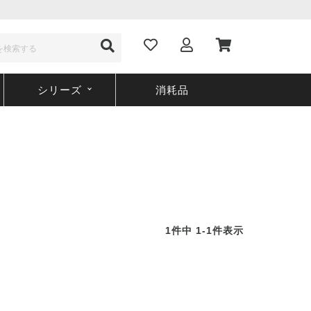
シリーズ
消耗品
1
件中
1
-
1
件表示