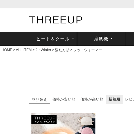
ヒート＆クール
扇風機
HOME
ALL ITEM
for Winter
湯たんぽ
フットウォーマー
価格が安い順
価格が高い順
新着順
レビ
並び替え