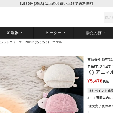
3,980円(税込)以上のお買い上げで送料無料
加湿器
ヒーター
湯たんぽ
熱式フットウォーマー nuku2 (ぬくぬく) アニマル
商品番号
EWT21
EWT-214
く) アニマ
5,478
¥
税込
55
ポイント進
3～４週間以内に
注文完了後のキ