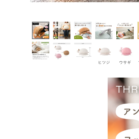
ヒツジ
ウサギ