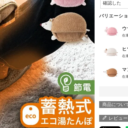
バリエーシ
ウ
在
ヒ
在
マ
在
商品につい
レビュー