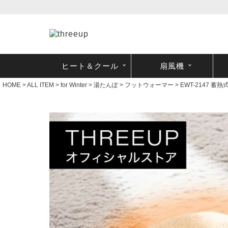
ヒート＆クール
扇風機
HOME
ALL ITEM
for Winter
湯たんぽ
フットウォーマー
EWT-2147 蓄