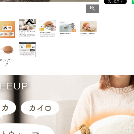
マングー
ス