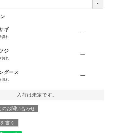
(
必
須
ョン
)
サギ
—
庫切れ
ツジ
—
庫切れ
ングース
—
庫切れ
入荷は未定です。
てのお問い合わせ
を書く