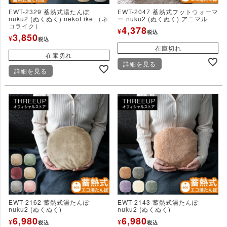
EWT-2329 蓄熱式湯たんぽ
EWT-2047 蓄熱式フットウォーマ
nuku2 (ぬくぬく) nekoLike （ネ
ー nuku2 (ぬくぬく) アニマル
コライク）
4,378
¥
税込
3,850
¥
税込
在庫切れ
在庫切れ
詳細を見る
詳細を見る
EWT-2162 蓄熱式湯たんぽ
EWT-2143 蓄熱式湯たんぽ
nuku2 (ぬくぬく)
nuku2 (ぬくぬく)
6,980
6,980
¥
¥
税込
税込