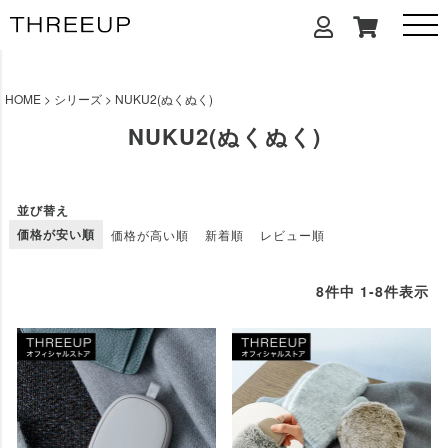
HOME
シリーズ
NUKU2(ぬくぬく)
NUKU2(ぬくぬく)
並び替え
価格が安い順
価格が高い順
新着順
レビュー順
8
件中
1
-
8
件表示