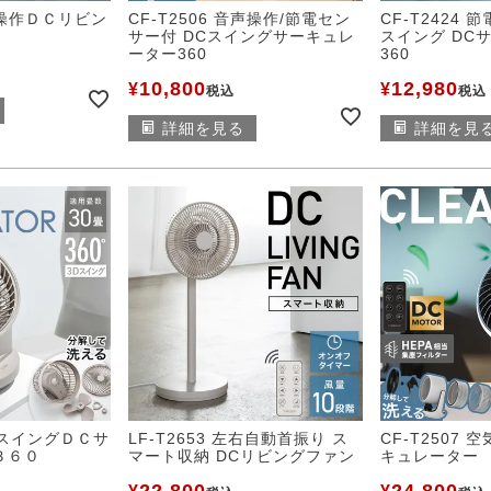
音声操作ＤＣリビン
CF-T2506 音声操作/節電セン
CF-T2424
サー付 DCスイングサーキュレ
スイング DC
ーター360
360
10,800
12,980
¥
¥
税込
税込
詳細を見る
詳細を見
３ＤスイングＤＣサ
LF-T2653 左右自動首振り ス
CF-T2507
３６０
マート収納 DCリビングファン
キュレーター
22,800
24,800