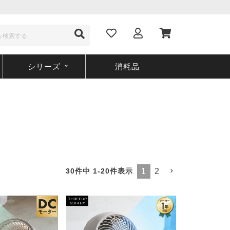
シリーズ
消耗品
30
件中
1
-
20
件表示
1
2