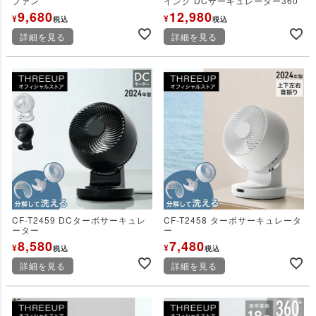
ファン
イング DCサーキュレーター360
9,680
12,980
¥
¥
税込
税込
詳細を見る
詳細を見る
CF-T2459 DCターボサーキュレ
CF-T2458 ターボサーキュレータ
ーター
ー
8,580
7,480
¥
¥
税込
税込
詳細を見る
詳細を見る