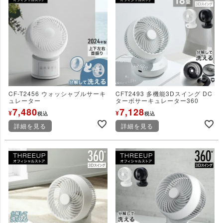
CF-T2456 ウォッシャブルサーキ
CFT2493 多機能3Dスイング DC
ュレーター
ターボサーキュレーター360
7,480
7,128
¥
¥
税込
税込
詳細を見る
詳細を見る