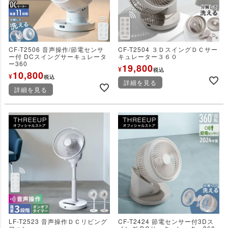
CF-T2506 音声操作/節電センサ
CF-T2504 ３ＤスイングＤＣサー
ー付 DCスイングサーキュレータ
キュレーター３６０
ー360
19,800
¥
税込
10,800
¥
税込
詳細を見る
詳細を見る
LF-T2523 音声操作ＤＣリビング
CF-T2424 節電センサー付3Dス